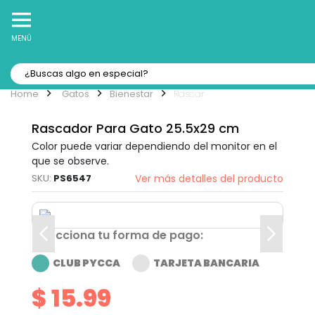
10% Off
Recibe
en tu Primera Compra Online
MENÚ
Gatos
Bienestar
Rascar
Rascador Para Gato 25.5x29 cm
Color puede variar dependiendo del monitor en el
que se observe.
PS6547
Ver más detalles del producto
Selecciona tu forma de pago:
CLUB PYCCA
TARJETA BANCARIA
$ 15.99