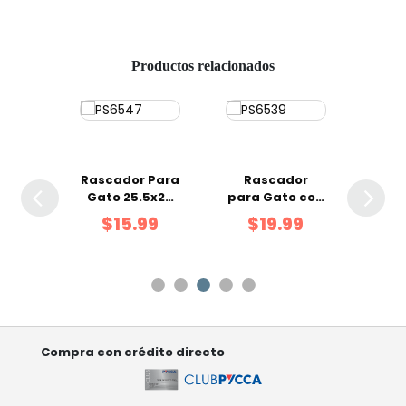
Productos relacionados
dor
Rascador Para
Rascador
Ra
 20 x
Gato 25.5x29
para Gato con
para
m
cm
Varita de
For
9
$15.99
$19.99
Pelusa
Compra con crédito directo