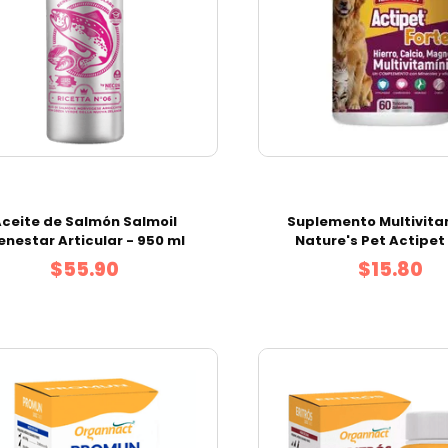
Aceite de Salmón Salmoil
Suplemento Multivita
enestar Articular - 950 ml
Nature's Pet Actipet
Tabletas x60 Un
$55.90
$15.80