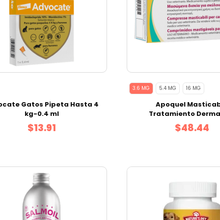
3.6 MG
5.4 MG
16 MG
ocate Gatos Pipeta Hasta 4
Apoquel Masticab
kg-0.4 ml
Tratamiento Dermat
Alérgica 20 tabs 3.
$13.91
$48.44