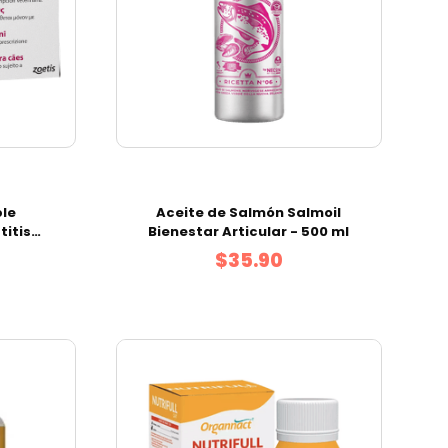
le
Aceite de Salmón Salmoil
itis
Bienestar Articular - 500 ml
6 mg
$35.90