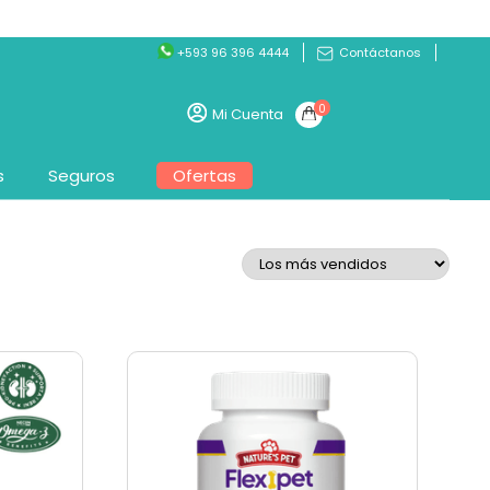
+593 96 396 4444
Contáctanos
0
Mi Cuenta
s
Seguros
Ofertas