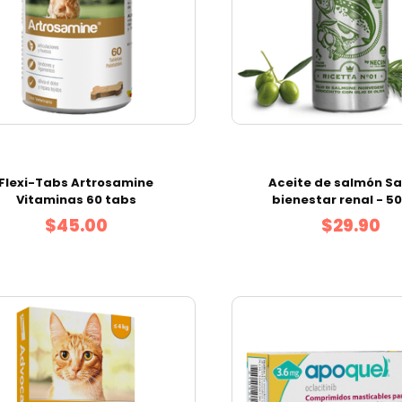
Flexi-Tabs Artrosamine
Aceite de salmón Sa
Vitaminas 60 tabs
bienestar renal - 5
$45.00
$29.90