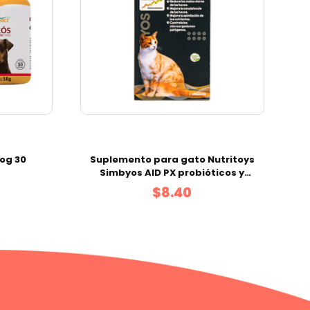
Dog 30
Suplemento para gato Nutritoys
Simbyos AID PX probióticos y
yuca schidigera 35 g
$8.40