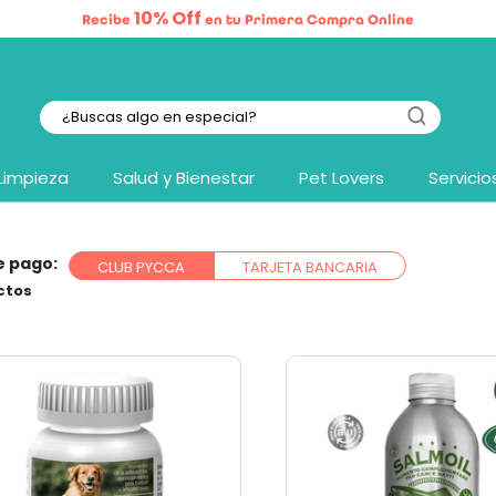
10% Off
Recibe
en tu Primera Compra Online
Limpieza
Salud y Bienestar
Pet Lovers
Servicio
e pago:
CLUB PYCCA
TARJETA BANCARIA