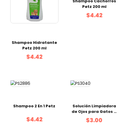
Shampoo Cachorros
Petz 200 ml
$4.42
Shampoo Hidratante
Petz 200 ml
$4.42
Shampoo 2 En 1 Petz
Solución Limpiadora
de Ojos para Gatos 4
oz
$4.42
$3.00