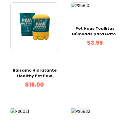
Pet Haus Toallitas
Húmedas para Gatos
50 uds
$3.99
Bálsamo Hidratante
Healthy Pet Paw
Butter 30 g
$16.00