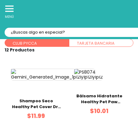
10% Off
Recibe
en tu Primera Compra Online
MENÚ
Forma de pago:
CLUB PYCCA
TARJETA BANCARIA
12
Bálsamo Hidratante
Shampoo Seco
Healthy Pet Paw
Healthy Pet Cover Dry
Butter
$10.01
200 ml
$11.99