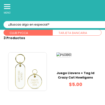
10% Off
Recibe
en tu Primera Compra Online
MENÚ
Forma de pago:
CLUB PYCCA
TARJETA BANCARIA
3
Juego Llavero + Tag Id
Crazy Cat Howligans
$5.00