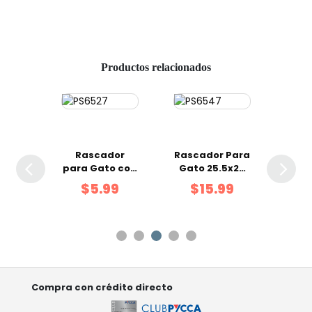
Productos relacionados
dor
Rascador
Rascador Para
Ra
 51 x
para Gato con
Gato 25.5x29
para
 cm
Forma de Pez
cm
00
$5.99
$15.99
Compra con crédito directo