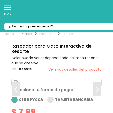
10% Off
Recibe
en tu Primera Compra Online
MENÚ
Gatos
Bienestar
Rascar
Rascador para Gato Interactivo de
Resorte
Color puede variar dependiendo del monitor en el
que se observe.
PS6518
Ver más detalles del producto
Selecciona tu forma de pago:
CLUB PYCCA
TARJETA BANCARIA
$ 7.99