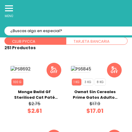
10% Off
Recibe
en tu Primera Compra Online
MENÚ
Forma de pago:
CLUB PYCCA
TARJETA BANCARIA
251
%
%
OFF
OFF
100 G
1 KG
3 KG
8 KG
Monge Bwild GF
Ownat Sin Cereales
Sterilised Cat Paté
Prime Gatos Adultos
Tuna 100 gr
Pavo / Pollo 1 Kg
$2.75
$17.9
$2.61
$17.01