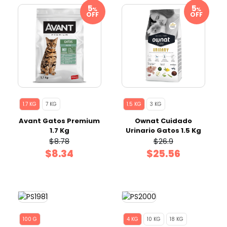
%
%
OFF
OFF
1.7 KG
7 KG
1.5 KG
3 KG
Avant Gatos Premium
Ownat Cuidado
1.7 Kg
Urinario Gatos 1.5 Kg
$8.78
$26.9
$8.34
$25.56
100 G
4 KG
10 KG
18 KG