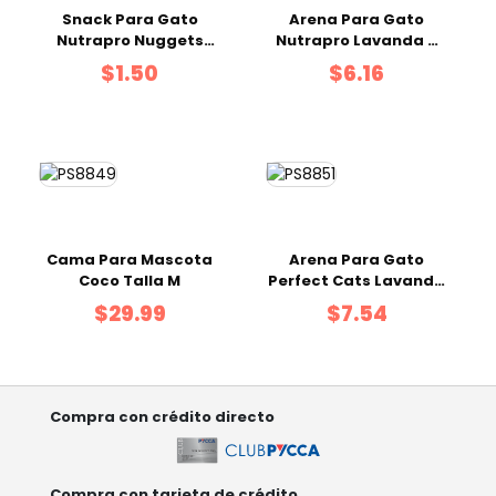
Snack Para Gato
Arena Para Gato
Nutrapro Nuggets
Nutrapro Lavanda 4
Carne e Hígado 100 g
KG
$1.50
$6.16
Cama Para Mascota
Arena Para Gato
Coco Talla M
Perfect Cats Lavanda
7 kg
$29.99
$7.54
Compra con crédito directo
Compra con tarjeta de crédito