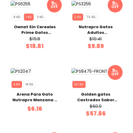
%
%
OFF
OFF
8 KG
1 KG
3 KG
2 KG
7.5 KG
Ownat Sin Cereales
Nutrapro Gatos
Prime Gatos
Adultos
Castrados Fish 1 Kg
Esterilizado/Control
$19.8
$10.41
Premium 2 Kg
$18.81
$9.89
%
OFF
4 KG
18 KG
10.1 KG
Arena Para Gato
Golden gatos
Nutrapro Manzana 4
Castrados Sabor
KG
Pollo 10.1 Kg Premium
$60.9
$6.16
$57.86