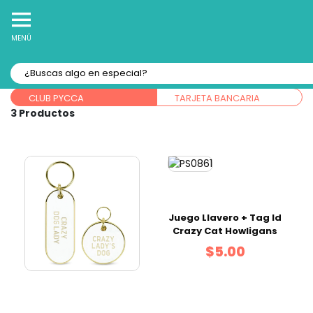
10% Off
Recibe
en tu Primera Compra Online
MENÚ
Forma de pago:
CLUB PYCCA
TARJETA BANCARIA
3
Juego Llavero + Tag Id
Crazy Cat Howligans
$5.00