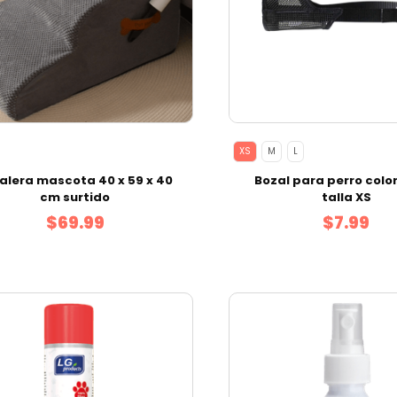
XS
M
L
alera mascota 40 x 59 x 40
Bozal para perro colo
cm surtido
talla XS
$69.99
$7.99