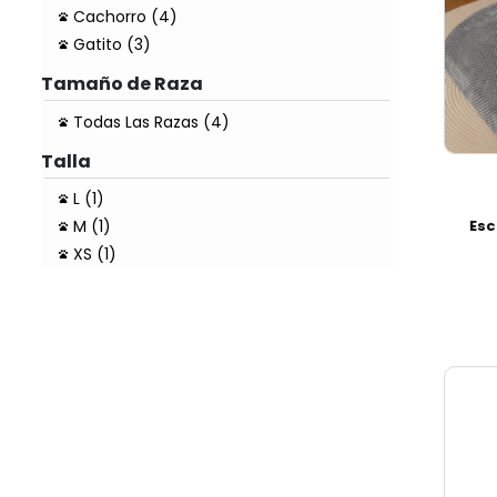
Cachorro (4)
Gatito (3)
Tamaño de Raza
Todas Las Razas (4)
Talla
L (1)
Esc
M (1)
XS (1)