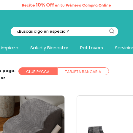
10% Off
Recibe
en tu Primera Compra Online
Limpieza
Salud y Bienestar
Pet Lovers
Servicio
e pago:
CLUB PYCCA
TARJETA BANCARIA