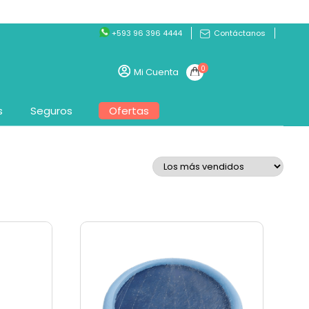
+593 96 396 4444
Contáctanos
0
Mi Cuenta
s
Seguros
Ofertas