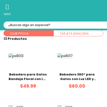
10% Off
Recibe
en tu Primera Compra Online
MENÚ
Forma de pago:
CLUB PYCCA
TARJETA BANCARIA
13
Bebedero para Gatos
Bebedero 360° para
Bandeja Floral con Luz
Gatos con Luz LED y
Led
Boquilla de Flor
$49.99
$60.00