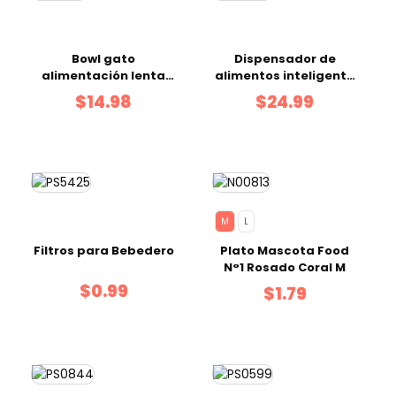
Bowl gato
Dispensador de
alimentación lenta
alimentos inteligente
surtido 14 x 14 x 8.7 cm
para mascotas 34 x
$14.98
$24.99
27 x 26 cm
M
L
Filtros para Bebedero
Plato Mascota Food
N°1 Rosado Coral M
$0.99
$1.79