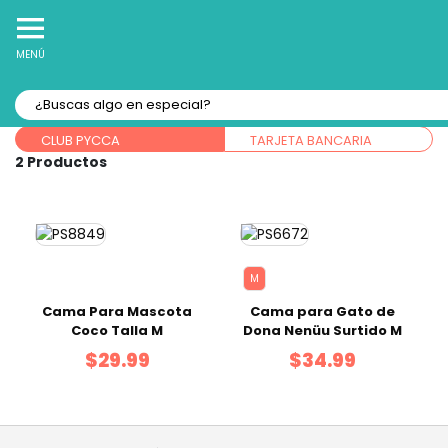
10% Off
Recibe
en tu Primera Compra Online
MENÚ
Forma de pago:
CLUB PYCCA
TARJETA BANCARIA
2
M
Cama Para Mascota
Cama para Gato de
Coco Talla M
Dona Nenüu Surtido M
$29.99
$34.99