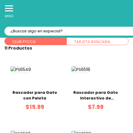
10% Off
Recibe
en tu Primera Compra Online
MENÚ
Forma de pago:
CLUB PYCCA
TARJETA BANCARIA
11
Rascador para Gato
Rascador para Gato
con Pelota
Interactivo de
Resorte
$15.99
$7.99