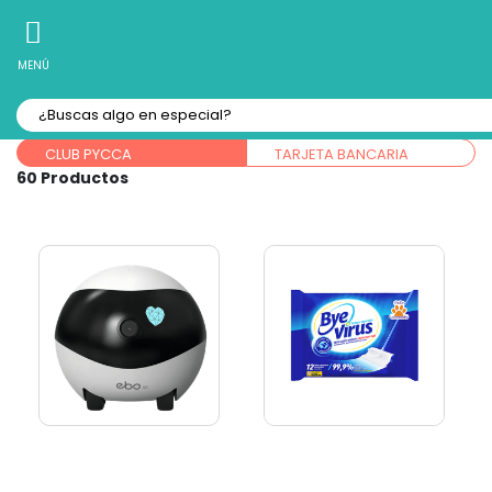
10% Off
Recibe
en tu Primera Compra Online
MENÚ
Forma de pago:
CLUB PYCCA
TARJETA BANCARIA
60