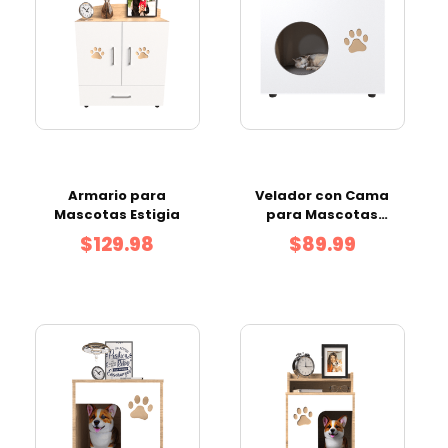
Armario para
Velador con Cama
Mascotas Estigia
para Mascotas
Ganges
$129.98
$89.99