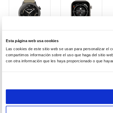
Esta página web usa cookies
Las cookies de este sitio web se usan para personalizar el c
Smartwatch Cubitt
Smartwatch Cubitt
Aura 2 Café
Viva Pro 2 Gris
compartimos información sobre el uso que haga del sitio web
con otra información que les haya proporcionado o que hayan
$119.99
$149.99