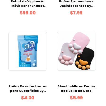
Robot de Vigilancia
Paños Trapeadores
Móvil Honor Enabot
Desinfectantes Bye
EBO SE
Virus Pets |Pack 12
$99.00
$7.99
Unidades
Paños Desinfectantes
Almohadilla en Forma
para Superficies Bye
de Huella de Gato
Virus Pets |Doypack
$4.30
$5.99
40 Unidades