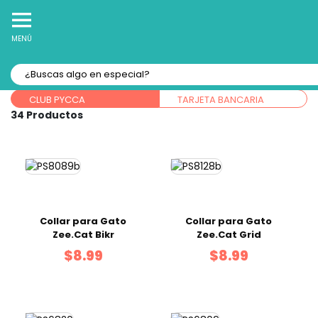
10% Off
Recibe
en tu Primera Compra Online
MENÚ
Forma de pago:
CLUB PYCCA
TARJETA BANCARIA
34
Collar para Gato
Collar para Gato
Zee.Cat Bikr
Zee.Cat Grid
$8.99
$8.99