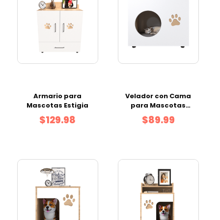
Armario para
Velador con Cama
Mascotas Estigia
para Mascotas
Ganges
$129.98
$89.99