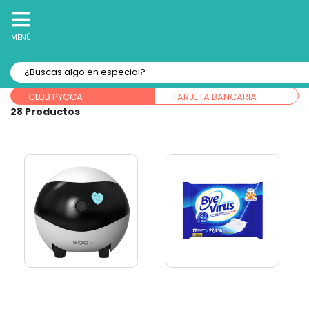
10% Off
Recibe
en tu Primera Compra Online
MENÚ
Forma de pago:
CLUB PYCCA
TARJETA BANCARIA
28