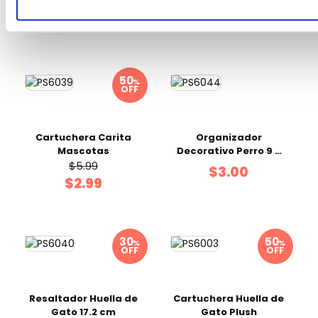
$5.99
$7.99
$4.20
$5.59
%
OFF
Cartuchera Carita
Organizador
Mascotas
Decorativo Perro 9 x
7.5 x 9.5 cm
$5.99
$3.00
$2.99
%
%
OFF
OFF
Resaltador Huella de
Cartuchera Huella de
Gato 17.2 cm
Gato Plush