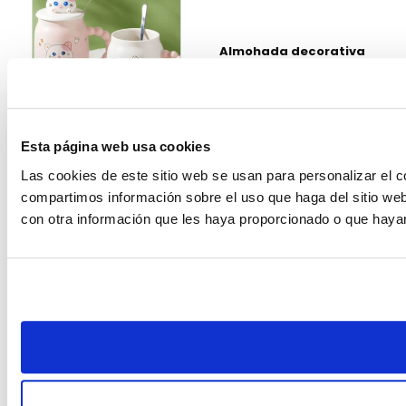
Almohada decorativa
navidad surtido 45 x
45 cm
$4.99
Esta página web usa cookies
Las cookies de este sitio web se usan para personalizar el c
Taza cerámica gato 8
x 8.5 cm 400 ml mix
compartimos información sobre el uso que haga del sitio web
color
con otra información que les haya proporcionado o que hayan
$7.99
%
%
OFF
OFF
Taza de Porcelana
Taza de Porcelana
400 ml mix color
Orejas de Gato