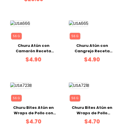
56 G
56 G
Churu Atún con
Churu Atún con
Camarón Receta
Cangrejo Receta
Sobre de 4 Tubos X14
Sobre de 4 Tubos X14
$4.90
$4.90
g C/U
g C/U
56 G
56 G
Churu Bites Atún en
Churu Bites Atún en
Wraps de Pollo con
Wraps de Pollo
Salmón Receta Bolsa
Receta Bolsa
$4.70
$4.70