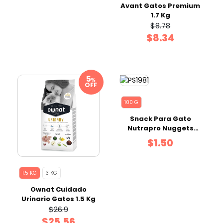
Avant Gatos Premium
1.7 Kg
$8.78
$8.34
%
OFF
100 G
Snack Para Gato
Nutrapro Nuggets
Carne e Hígado 100 g
$1.50
1.5 KG
3 KG
Ownat Cuidado
Urinario Gatos 1.5 Kg
$26.9
$25.56