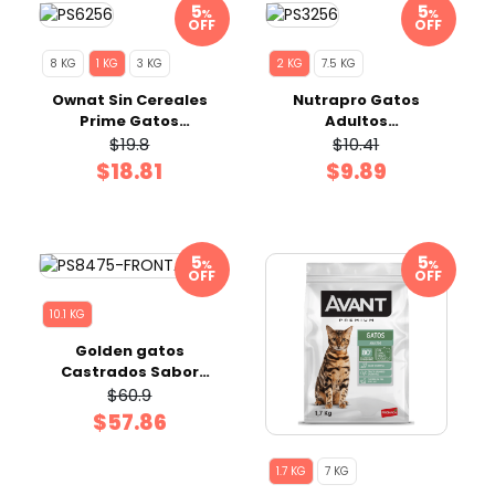
%
%
OFF
OFF
8 KG
1 KG
3 KG
2 KG
7.5 KG
Ownat Sin Cereales
Nutrapro Gatos
Prime Gatos
Adultos
Castrados Fish 1 Kg
Esterilizado/Control
$19.8
$10.41
Premium 2 Kg
$18.81
$9.89
%
%
OFF
OFF
10.1 KG
Golden gatos
Castrados Sabor
Pollo 10.1 Kg Premium
$60.9
$57.86
1.7 KG
7 KG