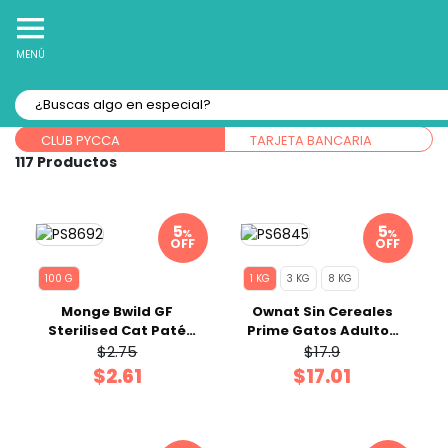
10% Off
Recibe
en tu Primera Compra Online
MENÚ
Forma de pago:
CLUB PYCCA
TARJETA BANCARIA
117
%
%
OFF
OFF
100 G
1 KG
3 KG
8 KG
Monge Bwild GF
Ownat Sin Cereales
Sterilised Cat Paté
Prime Gatos Adultos
Tuna 100 gr
Pavo / Pollo 1 Kg
$2.75
$17.9
$2.61
$17.01