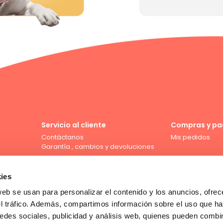
Servicio al cliente
Compras y pa
Contáctanos
Mis pedidos
Garantía , cambios y devoluciones
ies
web se usan para personalizar el contenido y los anuncios, ofrec
Compra con tarjeta de crédito
el tráfico. Además, compartimos información sobre el uso que ha
edes sociales, publicidad y análisis web, quienes pueden combin