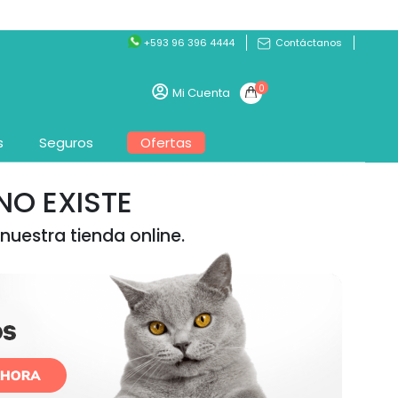
+593 96 396 4444
Contáctanos
0
Mi Cuenta
s
Seguros
Ofertas
O EXISTE
nuestra tienda online.