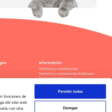
gos
Información
Términos y condiciones
Términos y condiciones Referidos
Factura electrónica
Permitir todas
er funciones de
Compra con tarjeta de débito de los bancos
ga del sitio web
Denegar
arla con otra