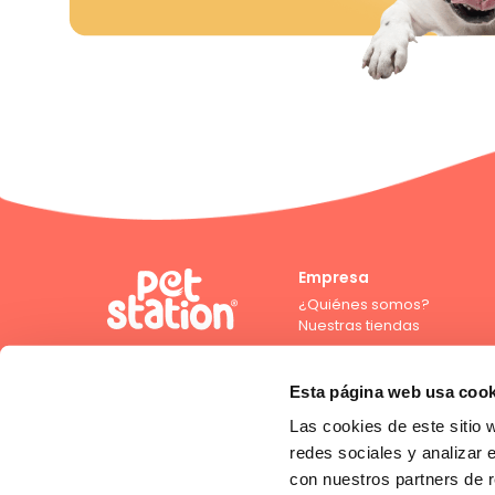
Empresa
¿Quiénes somos?
Nuestras tiendas
Esta página web usa cook
Las cookies de este sitio 
Compra con crédito directo
redes sociales y analizar 
con nuestros partners de r