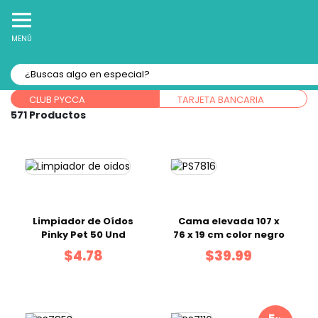
10% Off
Recibe
en tu Primera Compra Online
MENÚ
Forma de pago:
CLUB PYCCA
TARJETA BANCARIA
571
Limpiador de Oídos
Cama elevada 107 x
Pinky Pet 50 Und
76 x 19 cm color negro
$4.78
$39.99