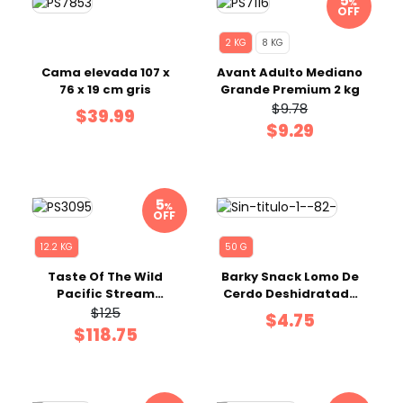
%
OFF
2 KG
8 KG
Cama elevada 107 x
Avant Adulto Mediano
76 x 19 cm gris
Grande Premium 2 kg
$9.78
$39.99
$9.29
%
OFF
12.2 KG
50 G
Taste Of The Wild
Barky Snack Lomo De
Pacific Stream
Cerdo Deshidratado
Cachorro Super
50 g
$125
$4.75
Premium 12.2 Kg
$118.75