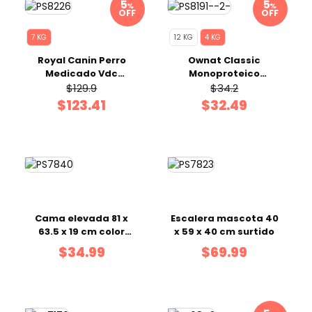
%
%
OFF
OFF
7 KG
12 KG
4 KG
Royal Canin Perro
Ownat Classic
Medicado Vdc
Monoproteico
Hypoallergenic 7Kg
Cordero 4 Kg
$129.9
$34.2
$123.41
$32.49
Cama elevada 81 x
Escalera mascota 40
63.5 x 19 cm color
x 59 x 40 cm surtido
negro
$34.99
$69.99