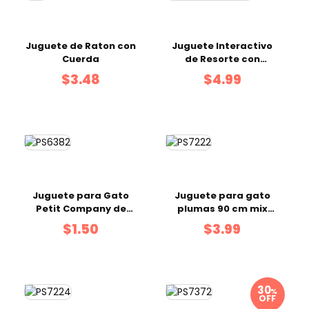
Juguete de Raton con
Juguete Interactivo
Cuerda
de Resorte con
Plumas Para Gatos
$3.48
$4.99
Juguete para Gato
Juguete para gato
Petit Company de
plumas 90 cm mix
Mariquita Surtido
color
$1.50
$3.99
%
OFF