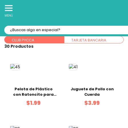
10% Off
Recibe
en tu Primera Compra Online
MENÚ
Forma de pago:
CLUB PYCCA
TARJETA BANCARIA
30
Pelota de Plástico
Juguete de Pollo con
con Ratoncito para
Cuerda
Gatos
$1.99
$3.99