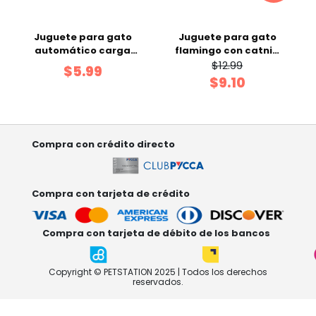
Juguete para gato
Juguete para gato
automático carga
flamingo con catnip
USB 6.5 x 5.6 cm color
Gigwi
$12.99
$5.99
rojo
$9.10
Compra con crédito directo
Compra con tarjeta de crédito
Compra con tarjeta de débito de los bancos
Copyright © PETSTATION 2025 | Todos los derechos
reservados.