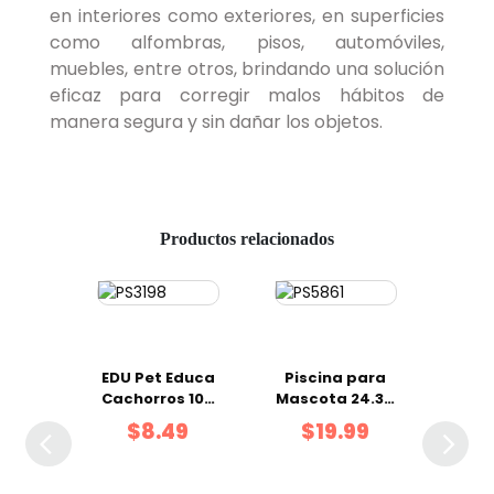
en interiores como exteriores, en superficies
como alfombras, pisos, automóviles,
muebles, entre otros, brindando una solución
eficaz para corregir malos hábitos de
manera segura y sin dañar los objetos.
Productos relacionados
EDU Pet Educa
Piscina para
Cachorros 100
Mascota 24.3 x
ml
22 x 3.8 cm
$8.49
$19.99
ucts
LG 