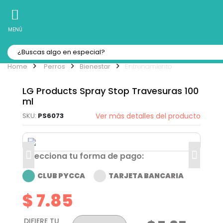
10% Off
Recibe
en tu Primera Compra Online
MENÚ
Perros
Bienestar
Entrenamiento
LG Products Spray Stop Travesuras 100
ml
PS6073
Ver más detalles del producto
Selecciona tu forma de pago:
CLUB PYCCA
TARJETA BANCARIA
$ 7.85
DIFIERE TU