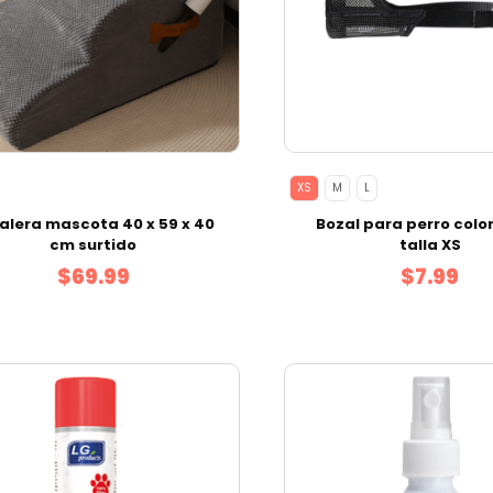
XS
M
L
alera mascota 40 x 59 x 40
Bozal para perro colo
cm surtido
talla XS
$69.99
$7.99