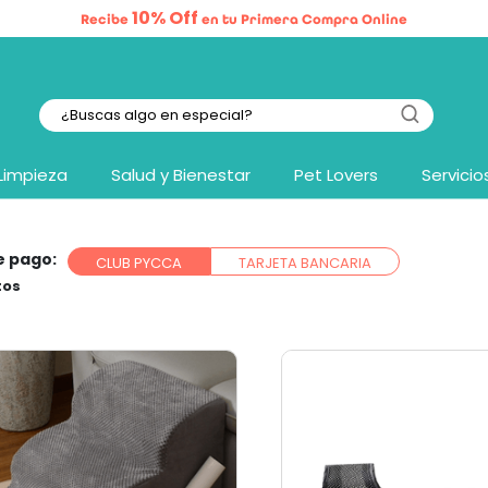
10% Off
Recibe
en tu Primera Compra Online
Limpieza
Salud y Bienestar
Pet Lovers
Servicio
e pago:
CLUB PYCCA
TARJETA BANCARIA