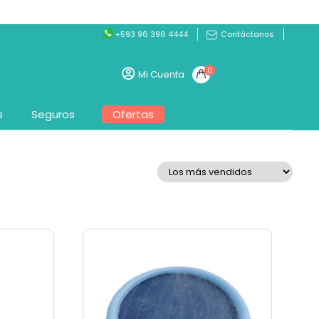
+593 96 396 4444
Contáctanos
0
Mi Cuenta
s
Seguros
Ofertas