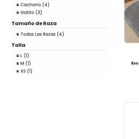
Cachorro (4)
Gatito (3)
Tamaño de Raza
Todas Las Razas (4)
Talla
L (1)
Esc
M (1)
XS (1)