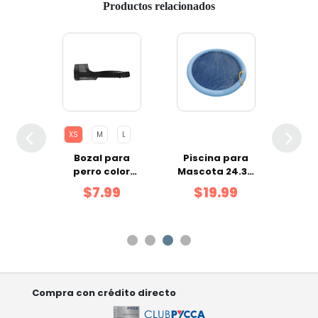
Productos relacionados
XS
M
L
ucts
Bozal para
Piscina para
EDU 
Spray
perro color
Mascota 24.3 x
Cach
l
negro talla XS
22 x 3.8 cm
6
$7.99
$19.99
Compra con crédito directo