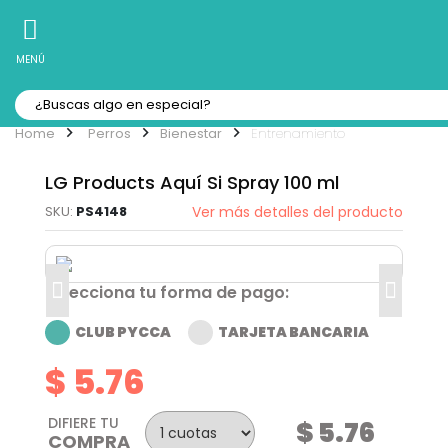
10% Off
Recibe
en tu Primera Compra Online
MENÚ
Perros
Bienestar
Entrenamiento
LG Products Aquí Si Spray 100 ml
PS4148
Ver más detalles del producto
Selecciona tu forma de pago:
CLUB PYCCA
TARJETA BANCARIA
$ 5.76
DIFIERE TU
$ 5.76
COMPRA