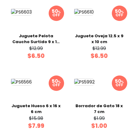
%
%
OFF
OFF
Juguete Pelota
Juguete Oveja 12.5 x 9
Caucho Surtido 9 x 14
x 10 cm
x 9.4 cm
$12.99
$12.99
$6.50
$6.50
%
%
OFF
OFF
Juguete Hueso 6 x 16 x
Borrador de Gato 18 x
6 cm
7 cm
$15.98
$1.99
$7.99
$1.00