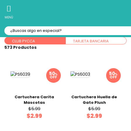
10% Off
Recibe
en tu Primera Compra Online
MENÚ
Ordenar por:
Forma de pago:
CLUB PYCCA
TARJETA BANCARIA
573
%
%
OFF
OFF
Cartuchera Carita
Cartuchera Huella de
Mascotas
Gato Plush
$5.99
$5.99
$2.99
$2.99