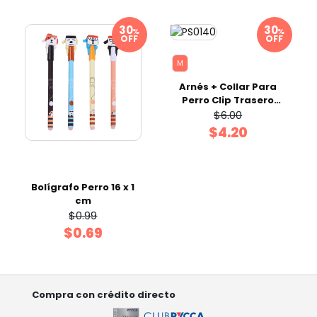
%
%
OFF
OFF
M
Arnés + Collar Para
Perro Clip Trasero
Premium M
$6.00
$4.20
Bolígrafo Perro 16 x 1
cm
$0.99
$0.69
Compra con crédito directo