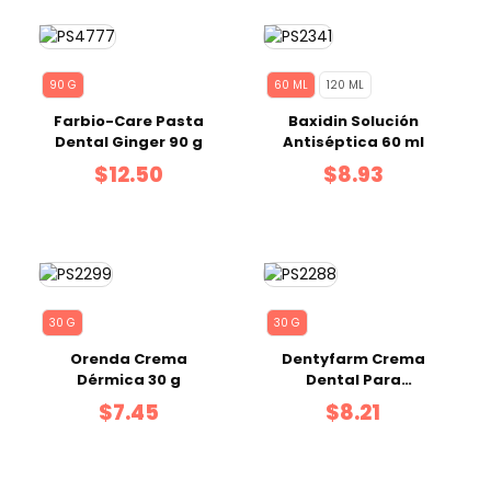
90 G
60 ML
120 ML
Farbio-Care Pasta
Baxidin Solución
Dental Ginger 90 g
Antiséptica 60 ml
$12.50
$8.93
30 G
30 G
Orenda Crema
Dentyfarm Crema
Dérmica 30 g
Dental Para
Mascotas 30 g
$7.45
$8.21