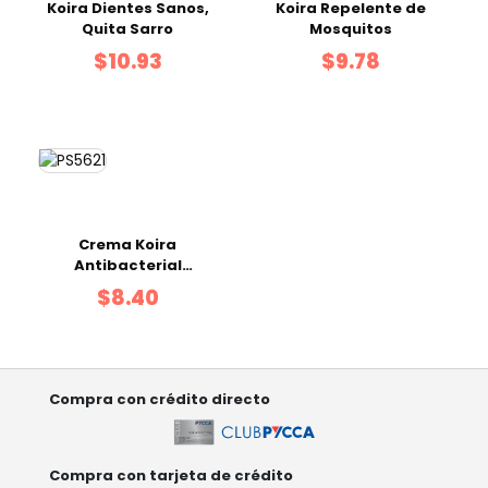
Koira Dientes Sanos,
Koira Repelente de
Quita Sarro
Mosquitos
$10.93
$9.78
Crema Koira
Antibacterial
Heridas, Llagas,
$8.40
Quemaduras, Hongos
para Perro y Gato
Compra con crédito directo
Compra con tarjeta de crédito