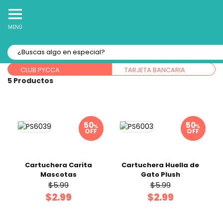
10% Off
Recibe
en tu Primera Compra Online
MENÚ
Forma de pago:
CLUB PYCCA
TARJETA BANCARIA
5
%
%
OFF
OFF
Cartuchera Carita
Cartuchera Huella de
Mascotas
Gato Plush
$5.99
$5.99
$2.99
$2.99