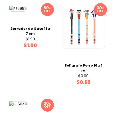
%
%
OFF
OFF
Borrador de Gato 18 x
7 cm
$1.99
$1.00
Bolígrafo Perro 16 x 1
cm
$0.99
$0.69
%
OFF