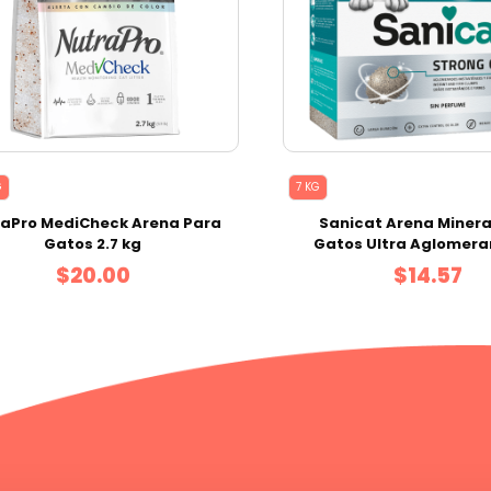
G
7 KG
raPro MediCheck Arena Para
Sanicat Arena Minera
Gatos 2.7 kg
Gatos Ultra Aglomera
Aroma 7 kg
$20.00
$14.57