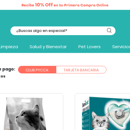
10% Off
Recibe
en tu Primera Compra Online
Limpieza
Salud y Bienestar
Pet Lovers
Servicio
e pago:
CLUB PYCCA
TARJETA BANCARIA