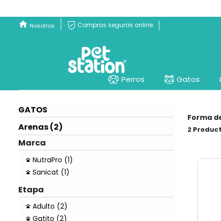
Compras seguras online
Nosotros
Perros
Gatos
GATOS
Forma d
Arenas (2)
2
Marca
NutraPro (1)
Sanicat (1)
Etapa
Adulto (2)
Gatito (2)