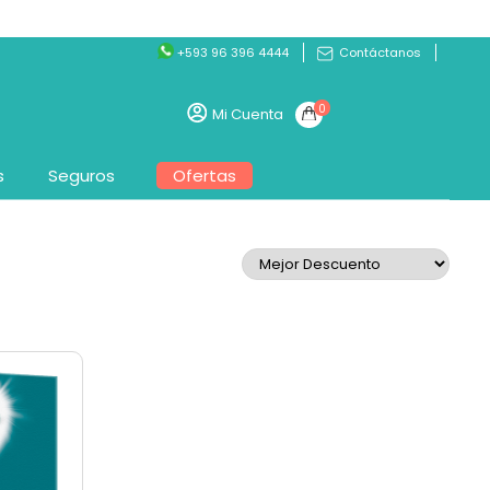
+593 96 396 4444
Contáctanos
0
Mi Cuenta
s
Seguros
Ofertas