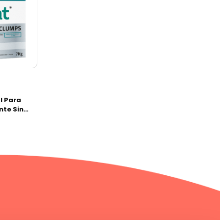
l Para
nte Sin