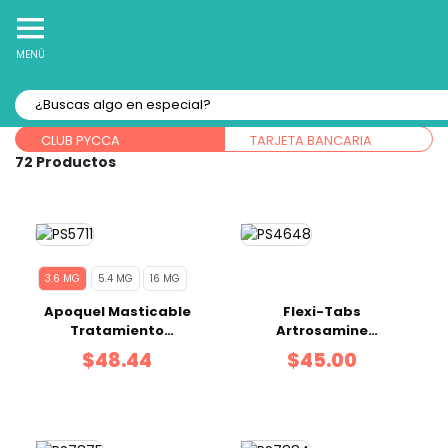
10% Off
Recibe
en tu Primera Compra Online
MENÚ
Forma de pago:
CLUB PYCCA
TARJETA BANCARIA
72
3.6 MG
5.4 MG
16 MG
Apoquel Masticable
Flexi-Tabs
Tratamiento
Artrosamine
Dermatitis Alérgica
Vitaminas 60 tabs
$48.44
$45.00
20 tabs 3.6 mg