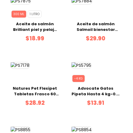
300 ML
1 LITRO
Aceite de salmón
Aceite de salmón
Brilliant piel y pelaje
Salmoil bienestar
300 ml
renal - 500 ml
$18.99
$29.90
-4 KG
Natures Pet Flexipet
Advocate Gatos
Tabletas Frasco 60
Pipeta Hasta 4 kg-0.4
uds
ml
$28.92
$13.91