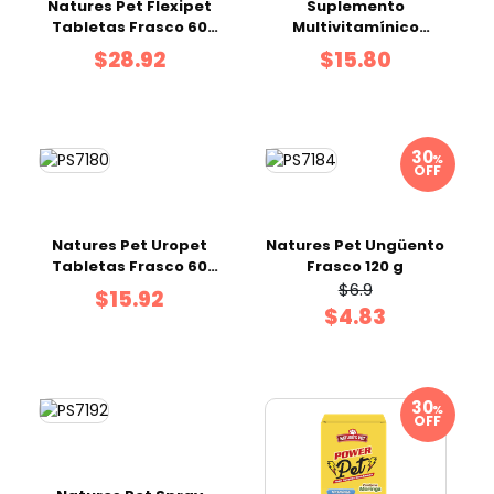
Natures Pet Flexipet
Suplemento
Tabletas Frasco 60
Multivitamínico
uds
Nature's Pet Actipet
$28.92
$15.80
Forte Tabletas x60
Und
%
OFF
Natures Pet Uropet
Natures Pet Ungüento
Tabletas Frasco 60
Frasco 120 g
uds
$6.9
$15.92
$4.83
%
OFF