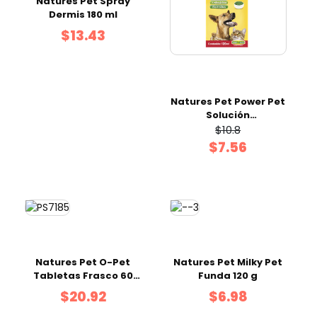
Natures Pet Spray
Dermis 180 ml
$13.43
Natures Pet Power Pet
Solución
Multivitamínica
$10.8
Frasco 120 ml
$7.56
Natures Pet O-Pet
Natures Pet Milky Pet
Tabletas Frasco 60
Funda 120 g
uds
$20.92
$6.98