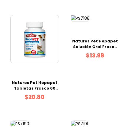
Natures Pet Hepapet
Solución Oral Frasco
120 ml
$13.98
Natures Pet Hepapet
Tabletas Frasco 60
uds
$20.80