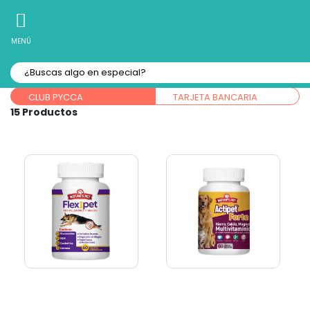
10% Off
Recibe
en tu Primera Compra Online
MENÚ
Forma de pago:
CLUB PYCCA
TARJETA BANCARIA
15