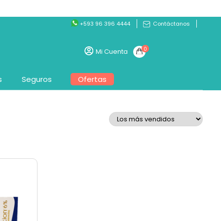
+593 96 396 4444
Contáctanos
0
Mi Cuenta
s
Seguros
Ofertas