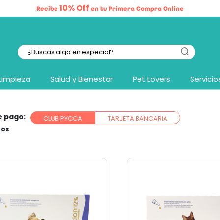
10% Off
Recibe
en tu Primera Compra Online
Limpieza
Salud y Bienestar
Pet Lovers
Servicio
e pago:
CLUB PYCCA
TARJETA BANCARIA