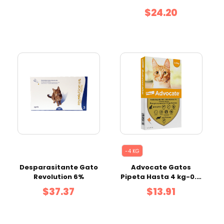
(2,6 - 5 Kg)
$24.20
-4 KG
Desparasitante Gato
Advocate Gatos
Revolution 6%
Pipeta Hasta 4 kg-0.4
ml
$37.37
$13.91