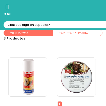
10% Off
Recibe
en tu Primera Compra Online
MENÚ
Forma de pago:
CLUB PYCCA
TARJETA BANCARIA
8
L