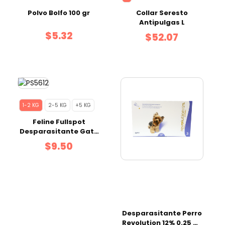
Polvo Bolfo 100 gr
Collar Seresto
Antipulgas L
$5.32
$52.07
1-2 KG
2-5 KG
+5 KG
Feline Fullspot
Desparasitante Gato
1-2 kg
$9.50
Desparasitante Perro
Revolution 12% 0.25 ml