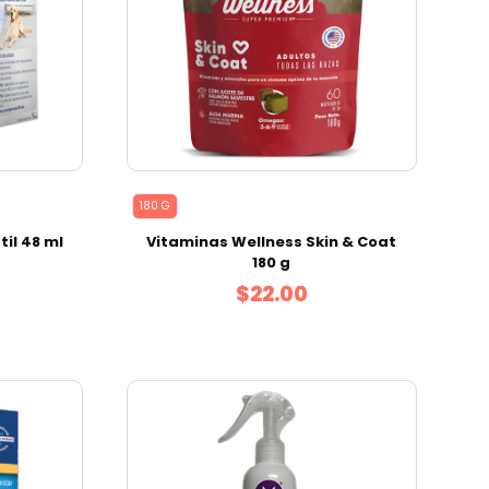
180 G
il 48 ml
Vitaminas Wellness Skin & Coat
180 g
$22.00