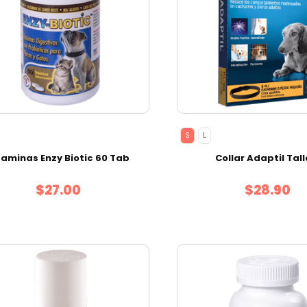
S
L
taminas Enzy Biotic 60 Tab
Collar Adaptil Tall
$27.00
$28.90