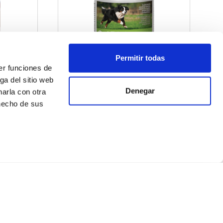
Permitir todas
er funciones de
ga del sitio web
Denegar
arla con otra
 hecho de sus
 60 Tab
Cani-Tabs Vitaminas Hip + Joint
M&L 100 tabs
$38.50