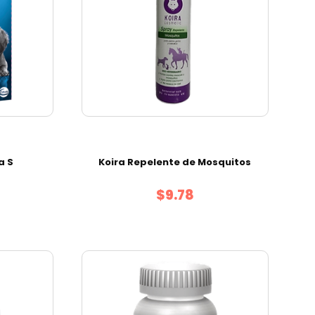
a S
Koira Repelente de Mosquitos
$9.78