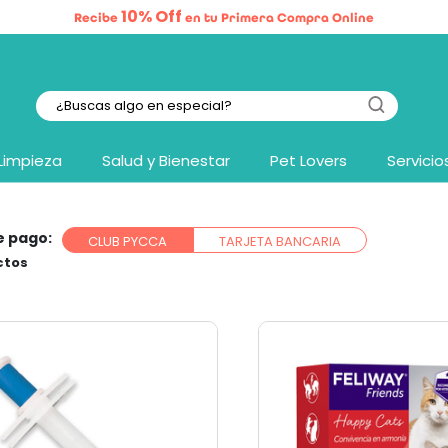
10% Off
Recibe
en tu Primera Compra Online
Limpieza
Salud y Bienestar
Pet Lovers
Servicio
e pago:
CLUB PYCCA
TARJETA BANCARIA