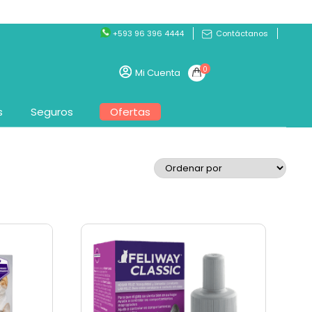
+593 96 396 4444
Contáctanos
0
Mi Cuenta
s
Seguros
Ofertas