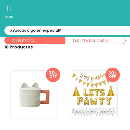
10% Off
Recibe
en tu Primera Compra Online
MENÚ
Forma de pago:
CLUB PYCCA
TARJETA BANCARIA
10
%
%
OFF
OFF