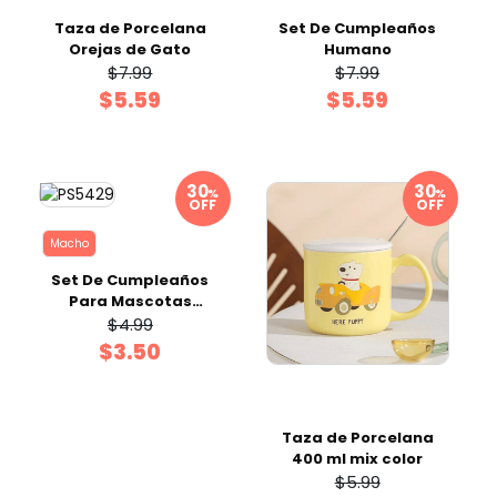
Taza de Porcelana
Set De Cumpleaños
Orejas de Gato
Humano
$7.99
$7.99
$5.59
$5.59
%
%
OFF
OFF
Macho
Set De Cumpleaños
Para Mascotas
Macho 2 pzas
$4.99
$3.50
Taza de Porcelana
400 ml mix color
$5.99