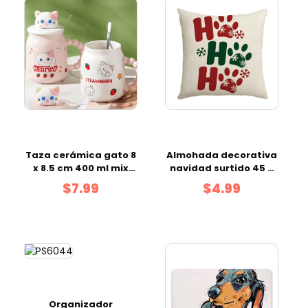
Taza cerámica gato 8
Almohada decorativa
x 8.5 cm 400 ml mix
navidad surtido 45 x
color
45 cm
$7.99
$4.99
Organizador