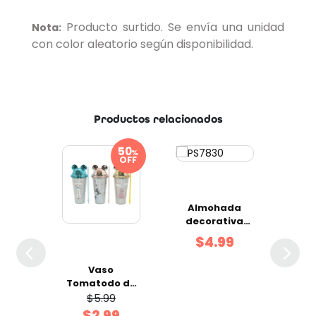
Producto surtido. Se envía una unidad
Nota:
con color aleatorio según disponibilidad.
Productos relacionados
%
OFF
Almohada
T
decorativa
Po
navidad
Or
$4.99
surtido 45 x 45
cm
a
Vaso
ica
Tomatodo de
8.5 cm
Diseño de
$5.99
9
mix
Gato con Tapa
$2.99