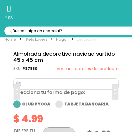
10% Off
Recibe
en tu Primera Compra Online
MENÚ
Pets Lovers
Hogar
Decoración
Almohada decorativa navidad surtido
45 x 45 cm
PS7830
Ver más detalles del producto
Selecciona tu forma de pago:
CLUB PYCCA
TARJETA BANCARIA
$ 4.99
DIFIERE TU