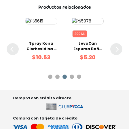
Productos relacionados
200 ML
 de
Spray Koira
LevaCan
To
ara
Clorhexidina y
Espuma Baño
Húme
o
Ketoconazol
Cosmética 200
Ma
9
$10.53
$5.20
ml
Agua
20 
Compra con crédito directo
Compra con tarjeta de crédito