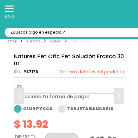
10% Off
Recibe
en tu Primera Compra Online
MENÚ
Perros
Asear
Post-Baño
Natures Pet Otic Pet Solución Frasco 30
ml
PS7176
Ver más detalles del producto
Selecciona tu forma de pago:
CLUB PYCCA
TARJETA BANCARIA
$ 13.92
DIFIERE TU