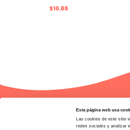
$10.88
1
2
3
Empresa
Esta página web usa cook
¿Quiénes somos?
Nuestras tiendas
Las cookies de este sitio 
redes sociales y analizar 