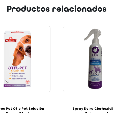
Productos relacionados
Next
es Pet Otic Pet Solución
Spray Koira Clorhexidi