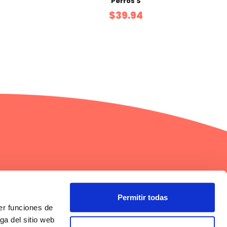
Perros S
$39.94
gos
Información
Términos y condiciones
Permitir todas
Términos y condiciones Referidos
er funciones de
Factura electrónica
ga del sitio web