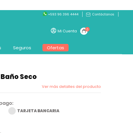
+593 96 396 4444
Contáctanos
0
Mi Cuenta
s
Seguros
Ofertas
 Baño Seco
Ver más detalles del producto
 pago:
TARJETA BANCARIA