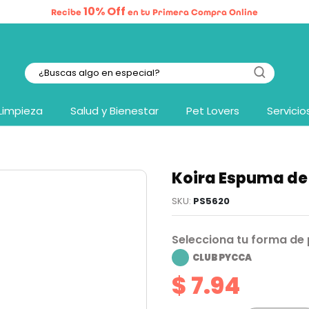
10% Off
Recibe
en tu Primera Compra Online
Limpieza
Salud y Bienestar
Pet Lovers
Servicio
Koira Espuma de
PS5620
Selecciona tu forma de
CLUB PYCCA
$ 7.94