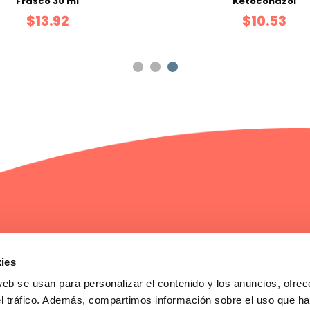
Frasco 30 ml
Ketoconazol
$13.92
$10.53
Servicio al cliente
Compras y pa
ies
Contáctanos
Mis pedidos
Garantía , cambios y devoluciones
web se usan para personalizar el contenido y los anuncios, ofrec
el tráfico. Además, compartimos información sobre el uso que ha