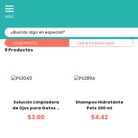
10% Off
Recibe
en tu Primera Compra Online
MENÚ
Forma de pago:
CLUB PYCCA
TARJETA BANCARIA
9
Solución Limpiadora
Shampoo Hidratante
de Ojos para Gatos 4
Petz 200 ml
oz
$3.00
$4.42