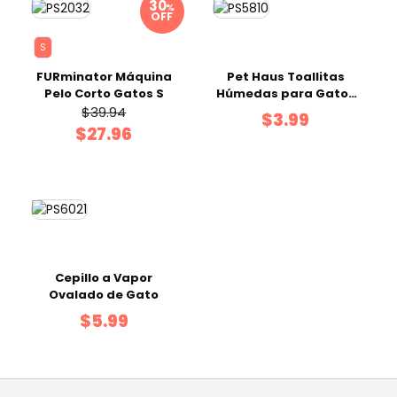
%
OFF
S
FURminator Máquina
Pet Haus Toallitas
Pelo Corto Gatos S
Húmedas para Gatos
50 uds
$39.94
$3.99
$27.96
Cepillo a Vapor
Ovalado de Gato
$5.99