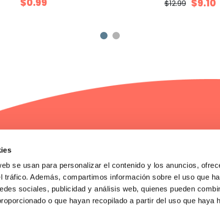
$0.99
$9.10
$12.99
ies
web se usan para personalizar el contenido y los anuncios, ofrec
Servicio al cliente
Compras y pa
el tráfico. Además, compartimos información sobre el uso que ha
Contáctanos
Mis pedidos
Garantía , cambios y devoluciones
edes sociales, publicidad y análisis web, quienes pueden combin
proporcionado o que hayan recopilado a partir del uso que haya