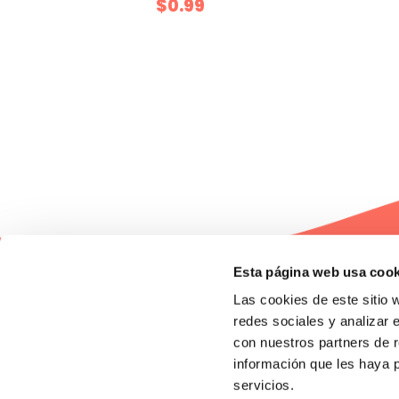
$0.99
1
2
Esta página web usa cook
Las cookies de este sitio 
Empresa
redes sociales y analizar 
¿Quiénes somos?
Nuestras tiendas
con nuestros partners de r
información que les haya 
servicios.