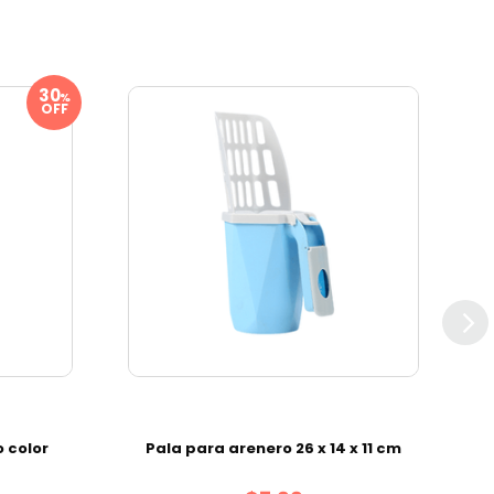
%
OFF
 color
Pala para arenero 26 x 14 x 11 cm