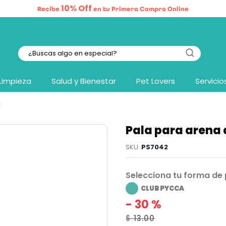
10% Off
Recibe
en tu Primera Compra Online
Limpieza
Salud y Bienestar
Pet Lovers
Servicio
s
Pala para arena 
PS7042
Selecciona tu forma de
CLUB PYCCA
- 30 %
13.00