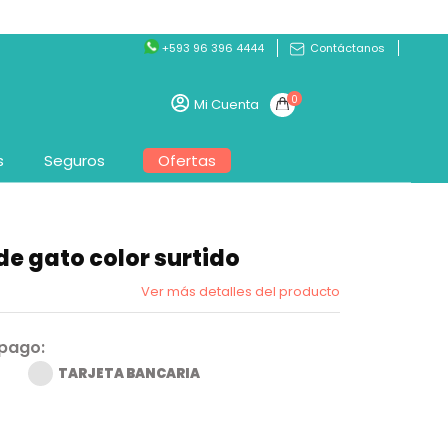
+593 96 396 4444
Contáctanos
0
Mi Cuenta
s
Seguros
Ofertas
de gato color surtido
Ver más detalles del producto
 pago:
TARJETA BANCARIA