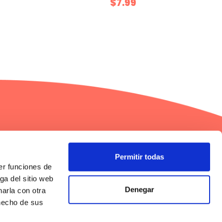
$7.99
Permitir todas
er funciones de
gos
Información
ga del sitio web
Términos y condiciones
Términos y condiciones Referidos
Denegar
arla con otra
Factura electrónica
 hecho de sus