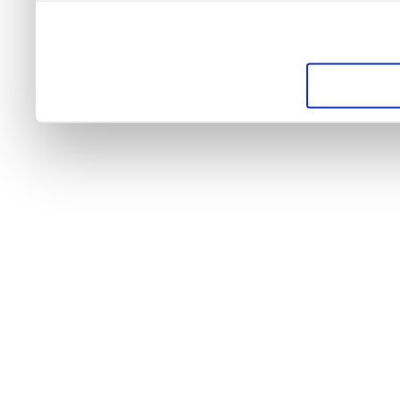
web, quienes pueden comb
que les haya proporcionad
partir del uso que haya he