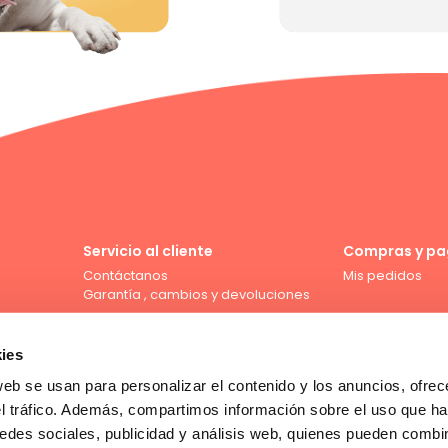
Servicio al cliente
Compras y pa
Contáctanos
Mis pedidos
Garantía , cambios y devoluciones
ies
web se usan para personalizar el contenido y los anuncios, ofrec
Compra con tarjeta de crédito
el tráfico. Además, compartimos información sobre el uso que ha
edes sociales, publicidad y análisis web, quienes pueden combin