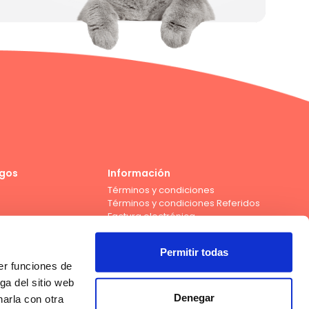
gos
Información
Términos y condiciones
Términos y condiciones Referidos
Factura electrónica
Permitir todas
er funciones de
Compra con tarjeta de débito de los bancos
ga del sitio web
Denegar
arla con otra