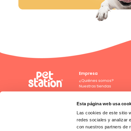
Empresa
¿Quiénes somos?
Nuestras tiendas
Esta página web usa cook
Las cookies de este sitio 
Compra con crédito directo
redes sociales y analizar 
con nuestros partners de r