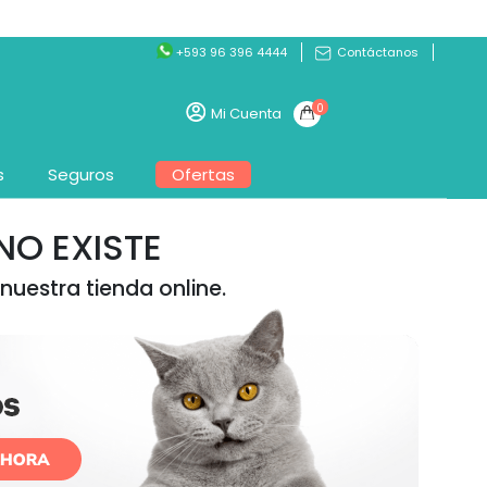
+593 96 396 4444
Contáctanos
0
Mi Cuenta
s
Seguros
Ofertas
O EXISTE
nuestra tienda online.