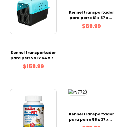
Kennel transportador
para perro 81 x 57 x 61
cm
$89.99
Kennel transportador
para perro 91 x 64 x 75
cm
$159.99
Kennel transportador
para perro 58 x 37 x 37
cm