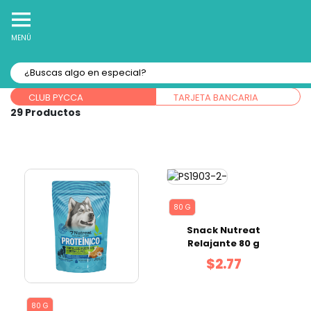
10% Off
Recibe
en tu Primera Compra Online
MENÚ
Ordenar por:
Forma de pago:
CLUB PYCCA
TARJETA BANCARIA
29
80 G
Snack Nutreat
Relajante 80 g
$2.77
80 G