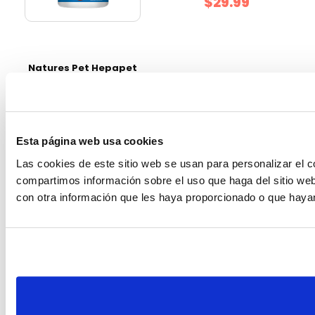
$29.99
Natures Pet Hepapet
Tabletas Frasco 60
uds
$20.80
Esta página web usa cookies
Las cookies de este sitio web se usan para personalizar el c
compartimos información sobre el uso que haga del sitio web
con otra información que les haya proporcionado o que hayan
Kennel transportador
Natures Pet Uropet
para perro 48.5 x 32 x
Tabletas Frasco 60
30 cm
uds
$15.99
$15.92