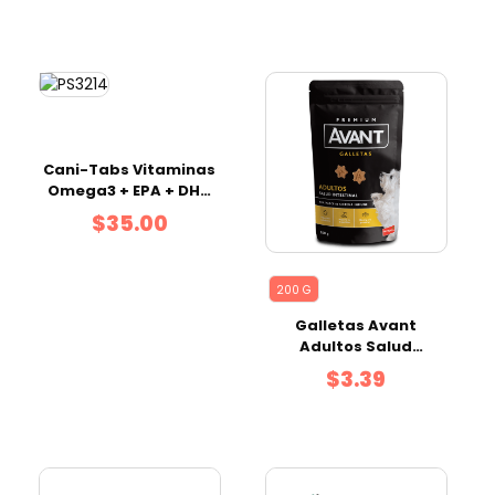
Cani-Tabs Vitaminas
Omega3 + EPA + DHA
100 tabs
$35.00
200 G
Galletas Avant
Adultos Salud
Intestinal 200 g
$3.39