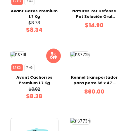
1.7 KG
7 KG
Avant Gatos Premium
Natures Pet Defense
1.7 Kg
Pet Solución Oral
Frasco 120 ml
$8.78
$14.90
$8.34
%
OFF
1.7 KG
7 KG
Avant Cachorros
Kennel transportador
Premium 1.7 Kg
para perro 66 x 47 x
53 cm
$8.82
$60.00
$8.38