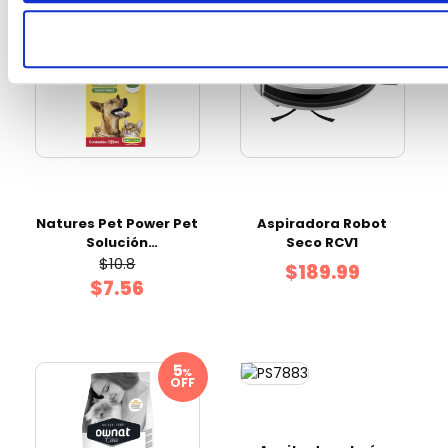
%
OFF
Natures Pet Power Pet
Aspiradora Robot
Solución
Seco RCV1
Multivitamínica
$10.8
$189.99
Frasco 120 ml
$7.56
%
OFF