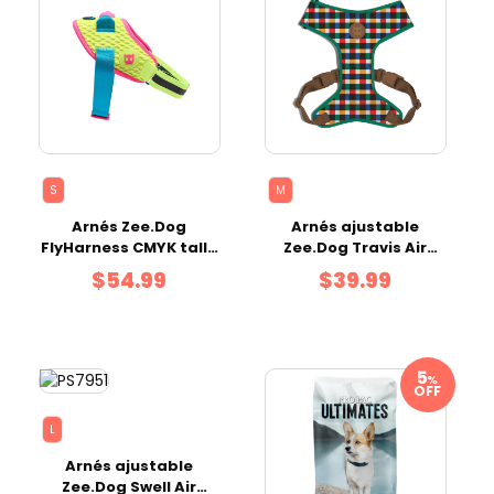
S
M
Arnés Zee.Dog
Arnés ajustable
FlyHarness CMYK talla
Zee.Dog Travis Air
S
Mesh talla M
$54.99
$39.99
%
OFF
L
Arnés ajustable
Zee.Dog Swell Air