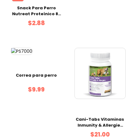
Snack Para Perro
Nutreat Proteínico 80
g
$2.88
Correa para perro
$9.99
Cani-Tabs Vitaminas
Inmunity & Allergies
60 tabs
$21.00