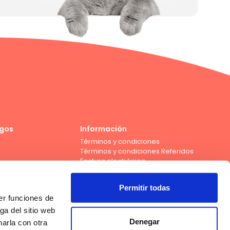
gos
Información
Términos y condiciones
Términos y condiciones Referidos
Factura electrónica
Permitir todas
er funciones de
Compra con tarjeta de débito de los bancos
ga del sitio web
Denegar
arla con otra