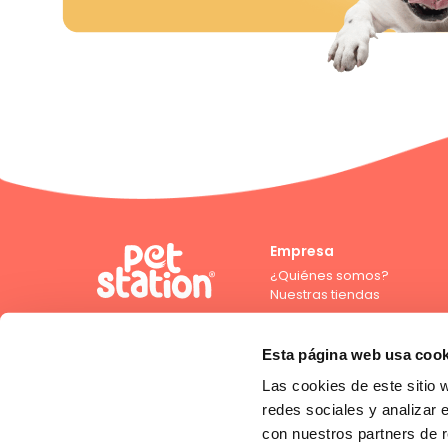
Empresa
¿Quiénes somos?
Nuestras tiendas
Esta página web usa cook
Las cookies de este sitio 
Compra con crédito directo
redes sociales y analizar 
con nuestros partners de r