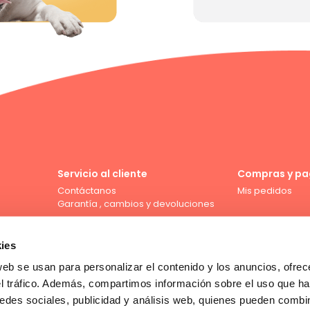
Servicio al cliente
Compras y pa
Contáctanos
Mis pedidos
Garantía , cambios y devoluciones
ies
web se usan para personalizar el contenido y los anuncios, ofrec
Compra con tarjeta de crédito
el tráfico. Además, compartimos información sobre el uso que ha
edes sociales, publicidad y análisis web, quienes pueden combin