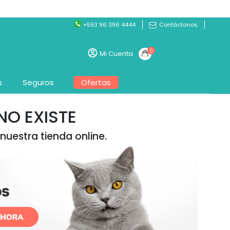
+593 96 396 4444
Contáctanos
0
Mi Cuenta
s
Seguros
Ofertas
O EXISTE
nuestra tienda online.