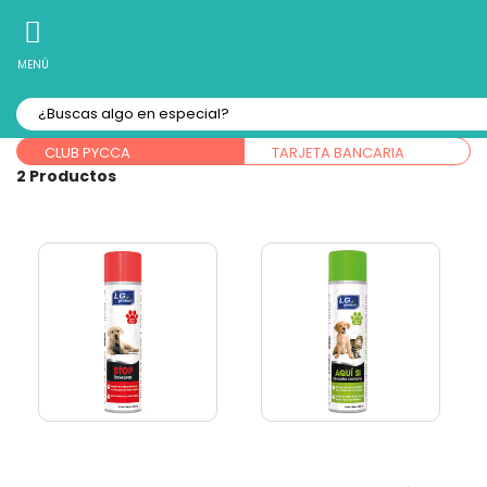
10% Off
Recibe
en tu Primera Compra Online
MENÚ
Forma de pago:
CLUB PYCCA
TARJETA BANCARIA
2