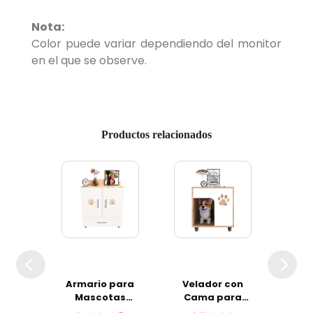
Nota:
Color puede variar dependiendo del monitor
en el que se observe.
Productos relacionados
 con
Armario para
Velador con
Vel
ara
Mascotas
Cama para
Ca
tas
Estigia
Mascotas Nilo
Ma