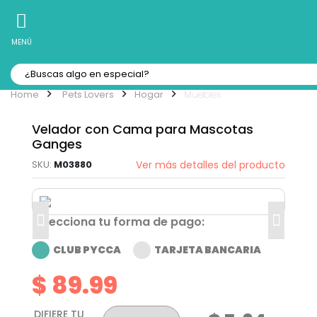
10% Off
Recibe
en tu Primera Compra Online
MENÚ
Pets Lovers
Hogar
Muebles
Velador con Cama para Mascotas
Ganges
M03880
Ver más detalles del producto
Selecciona tu forma de pago:
CLUB PYCCA
TARJETA BANCARIA
$ 89.99
DIFIERE TU