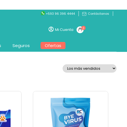
+593 96 396 4444
Contáctanos
0
Mi Cuenta
s
Seguros
Ofertas