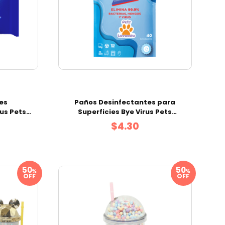
es
Paños Desinfectantes para
us Pets
Superficies Bye Virus Pets
s
|Doypack 40 Unidades
$4.30
%
%
OFF
OFF