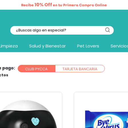
10% Off
Recibe
en tu Primera Compra Online
Limpieza
Salud y Bienestar
Pet Lovers
Servicio
e pago:
CLUB PYCCA
TARJETA BANCARIA