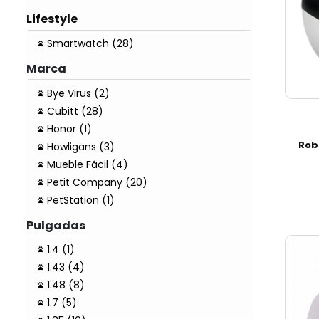
Lifestyle
Smartwatch (28)
Marca
Bye Virus (2)
Cubitt (28)
Honor (1)
Rob
Howligans (3)
Mueble Fácil (4)
Petit Company (20)
PetStation (1)
Pulgadas
1.4 (1)
1.43 (4)
1.48 (8)
1.7 (5)