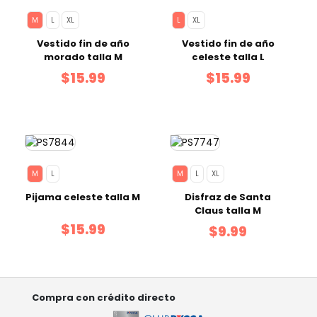
M
L
XL
L
XL
Vestido fin de año
Vestido fin de año
morado talla M
celeste talla L
$15.99
$15.99
M
L
M
L
XL
Pijama celeste talla M
Disfraz de Santa
Claus talla M
$15.99
$9.99
Compra con crédito directo