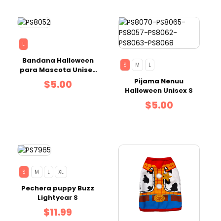
L
Bandana Halloween
S
M
L
para Mascota Unisex
Talla L
Pijama Nenuu
$5.00
Halloween Unisex S
$5.00
S
M
L
XL
Pechera puppy Buzz
Lightyear S
$11.99