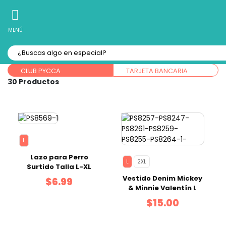
10% Off
Recibe
en tu Primera Compra Online
MENÚ
Forma de pago:
CLUB PYCCA
TARJETA BANCARIA
30
L
Lazo para Perro
L
2XL
Surtido Talla L-XL
Vestido Denim Mickey
$6.99
& Minnie Valentín L
$15.00