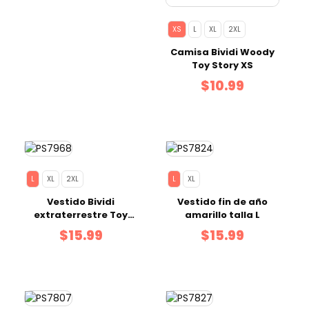
XS
L
XL
2XL
Camisa Bividi Woody
Toy Story XS
$10.99
L
XL
2XL
L
XL
Vestido Bividi
Vestido fin de año
extraterrestre Toy
amarillo talla L
Story L
$15.99
$15.99