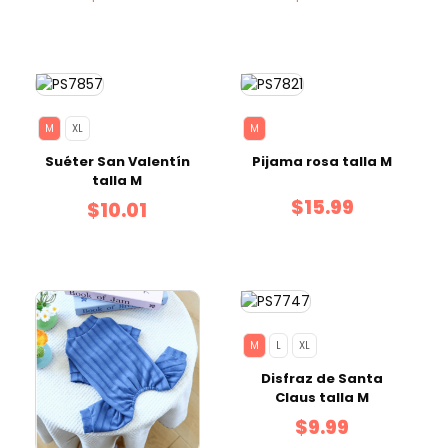
M
XL
M
Suéter San Valentín
Pijama rosa talla M
talla M
$15.99
$10.01
M
L
XL
Disfraz de Santa
Claus talla M
$9.99