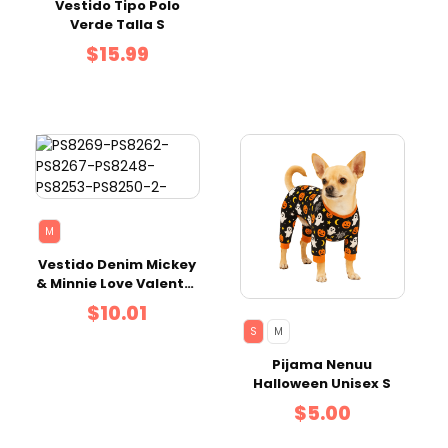
Vestido Tipo Polo
Verde Talla S
$15.99
M
Vestido Denim Mickey
& Minnie Love Valentín
M
$10.01
S
M
Pijama Nenuu
Halloween Unisex S
$5.00