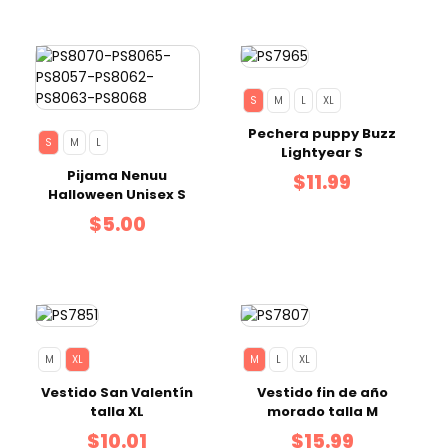
S
M
L
XL
Pechera puppy Buzz
S
M
L
Lightyear S
Pijama Nenuu
$11.99
Halloween Unisex S
$5.00
M
XL
M
L
XL
Vestido San Valentín
Vestido fin de año
talla XL
morado talla M
$10.01
$15.99