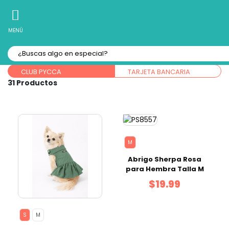
10% Off
Recibe
en tu Primera Compra Online
MENÚ
Forma de pago:
CLUB PYCCA
TARJETA BANCARIA
31
M
Abrigo Sherpa Rosa
para Hembra Talla M
$19.99
S
M