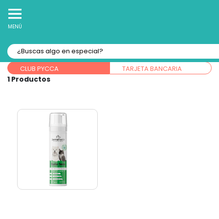
10% Off
Recibe
en tu Primera Compra Online
MENÚ
Forma de pago:
CLUB PYCCA
TARJETA BANCARIA
1