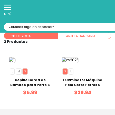
10% Off
Recibe
en tu Primera Compra Online
MENÚ
Forma de pago:
CLUB PYCCA
TARJETA BANCARIA
2
L
M
S
S
L
Cepillo Carda de
FURminator Máquina
Bamboo para Perro S
Pelo Corto Perros S
$5.99
$39.94