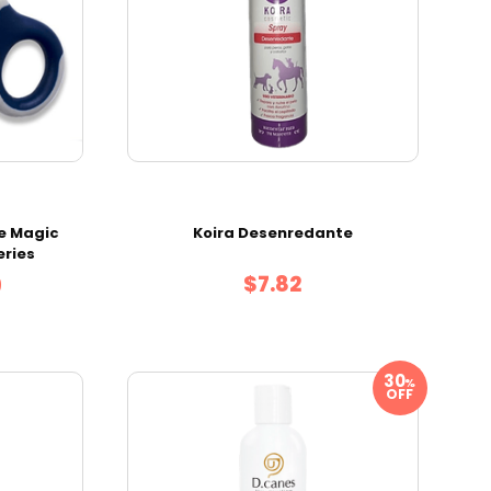
e Magic
Koira Desenredante
eries
$7.82
9
%
OFF