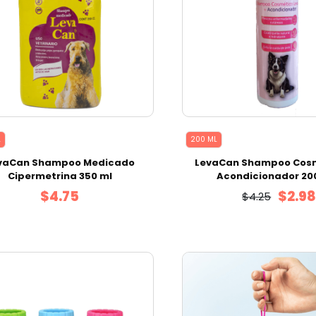
L
200 ML
vaCan Shampoo Medicado
LevaCan Shampoo Cosm
Cipermetrina 350 ml
Acondicionador 20
$4.75
$2.9
$4.25