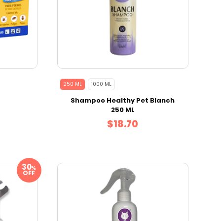
250 ML
1000 ML
Shampoo Healthy Pet Blanch
250 ML
$18.70
%
OFF