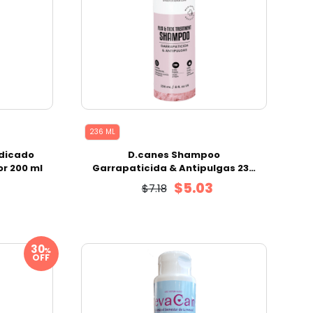
236 ML
dicado
D.canes Shampoo
or 200 ml
Garrapaticida & Antipulgas 236
ml
$5.03
$7.18
%
OFF