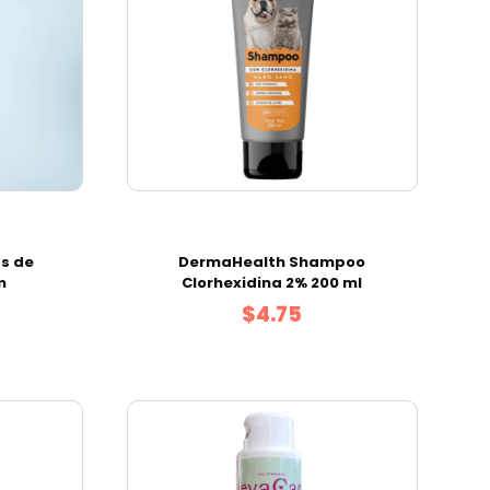
as de
DermaHealth Shampoo
m
Clorhexidina 2% 200 ml
$4.75