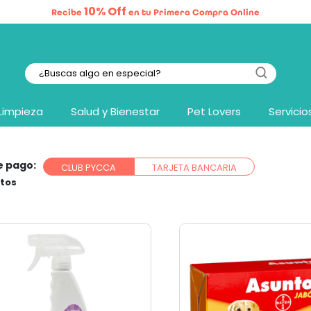
10% Off
Recibe
en tu Primera Compra Online
Limpieza
Salud y Bienestar
Pet Lovers
Servicio
e pago:
CLUB PYCCA
TARJETA BANCARIA