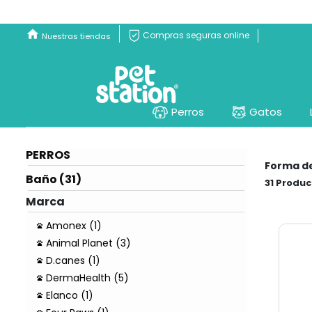
Compras seguras online
Nuestras tiendas
Perros
Gatos
PERROS
Forma d
Baño (31)
31
Marca
Amonex (1)
Animal Planet (3)
D.canes (1)
DermaHealth (5)
Elanco (1)