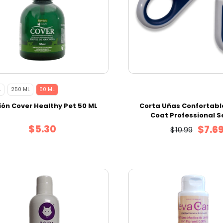
L
250 ML
50 ML
ión Cover Healthy Pet 50 ML
Corta Uñas Confortabl
Coat Professional S
$5.30
$7.6
$10.99