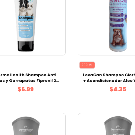
200 ML
rmaHealth Shampoo Anti
LevaCan Shampoo Clor
as y Garrapatas Fipronil 200
+ Acondicionador Aloe 
ml
ml
$6.99
$4.35