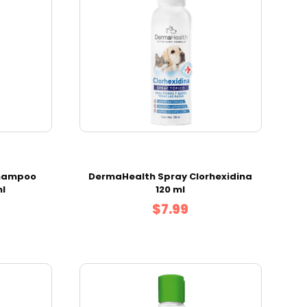
hampoo
DermaHealth Spray Clorhexidina
ml
120 ml
$7.99