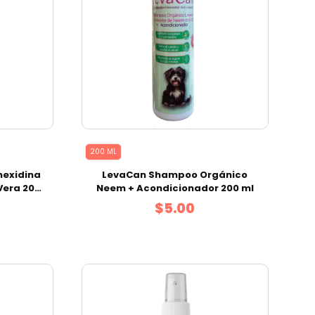
200 ML
hexidina
LevaCan Shampoo Orgánico
Vera 200
Neem + Acondicionador 200 ml
$5.00