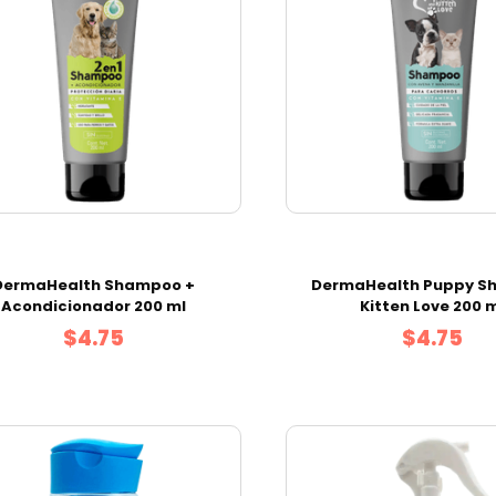
DermaHealth Shampoo +
DermaHealth Puppy S
Acondicionador 200 ml
Kitten Love 200 
$4.75
$4.75