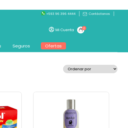
+593 96 396 4444
Contáctanos
0
Mi Cuenta
s
Seguros
Ofertas