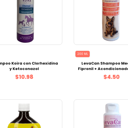
200 ML
poo Koira con Clorhexidina
LevaCan Shampoo Me
y Ketoconazol
Fipronil + Acondicionad
$10.98
$4.50