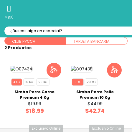
10% Off
Recibe
en tu Primera Compra Online
MENÚ
Forma de pago:
CLUB PYCCA
TARJETA BANCARIA
2
%
%
OFF
OFF
4 KG
10 KG
20 KG
10 KG
20 KG
Simba Perro Carne
Simba Perro Pollo
Premium 4 Kg
Premium 10 Kg
$19.99
$44.99
$18.99
$42.74
Exclusivo Online
Exclusivo Online