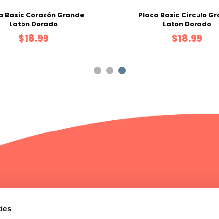
a Basic Corazón Grande
Placa Basic Círculo G
Latón Dorado
Latón Dorado
$18.99
$18.99
Servicio al cliente
Compras y pa
ies
Contáctanos
Mis pedidos