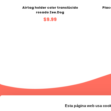
Airtag holder color translúcido
Plac
rosado Zee.Dog
$9.99
1
2
3
Empresa
Esta página web usa cook
¿Quiénes somos?