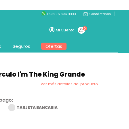
+593 96 396 4444
Contáctanos
0
Mi Cuenta
s
Seguros
Ofertas
culo I'm The King Grande
Ver más detalles del producto
 pago:
TARJETA BANCARIA