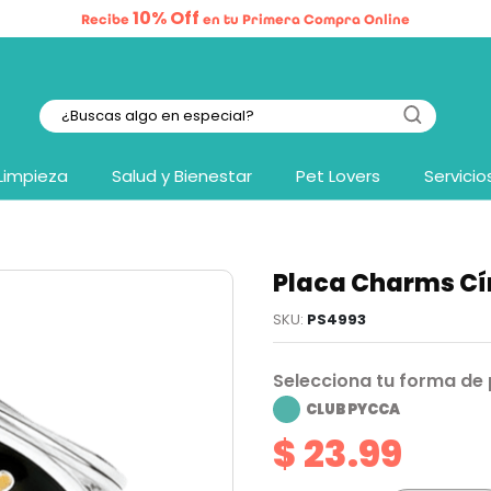
10% Off
Recibe
en tu Primera Compra Online
Limpieza
Salud y Bienestar
Pet Lovers
Servicio
Placa Charms Cír
PS4993
Selecciona tu forma de
CLUB PYCCA
$ 23.99