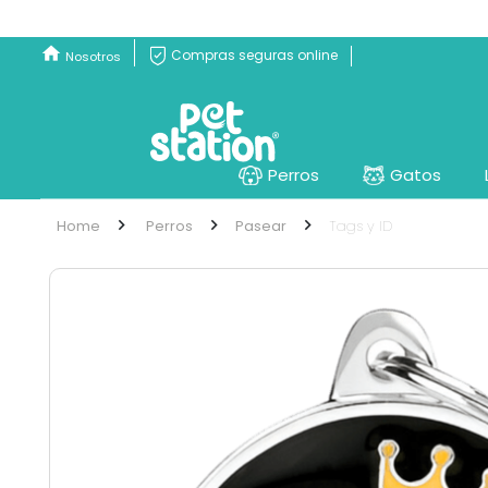
Compras seguras online
Nosotros
Perros
Gatos
Perros
Pasear
Tags y ID