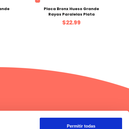
rande
Placa Bronx Hueso Grande
Rayas Paralelas Plata
$22.99
gos
Información
Términos y condiciones
Permitir todas